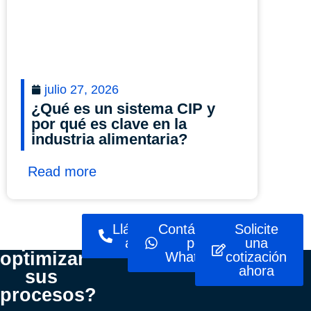
julio 27, 2026
¿Qué es un sistema CIP y
por qué es clave en la
industria alimentaria?
Read more
¿Listo
Llámenos
Contáctenos
Solicite
para
ahora
por
una
optimizar
WhatsApp
cotización
ahora
sus
procesos?