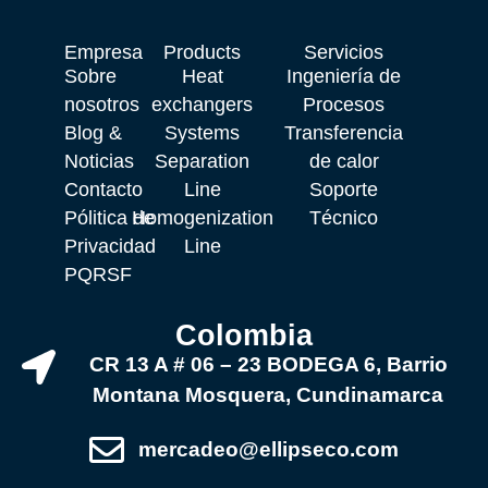
Empresa
Products
Servicios
Sobre
Heat
Ingeniería de
nosotros
exchangers
Procesos
Blog &
Systems
Transferencia
Noticias
Separation
de calor
Contacto
Line
Soporte
Pólitica de
Homogenization
Técnico
Privacidad
Line
PQRSF
Colombia
CR 13 A # 06 – 23 BODEGA 6, Barrio
Montana Mosquera, Cundinamarca
mercadeo@ellipseco.com