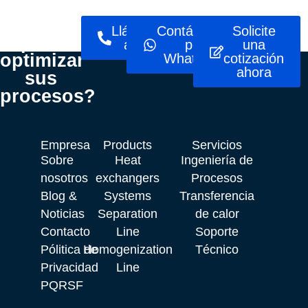
¿Listo
Llámenos
Contáctenos
Solicite
para
ahora
por
una
optimizar
WhatsApp
cotización
ahora
sus
procesos?
Empresa
Products
Servicios
Sobre
Heat
Ingeniería de
nosotros
exchangers
Procesos
Blog &
Systems
Transferencia
Noticias
Separation
de calor
Contacto
Line
Soporte
Pólitica de
Homogenization
Técnico
Privacidad
Line
PQRSF