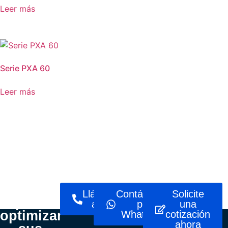
Leer más
Serie PXA 60
Leer más
¿Listo
Llámenos
Contáctenos
Solicite
para
ahora
por
una
optimizar
WhatsApp
cotización
ahora