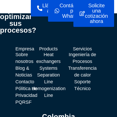
¿Listo
Llámenos
Contáctenos
Solicite
para
ahora
por
una
optimizar
WhatsApp
cotización
ahora
sus
procesos?
Empresa
Products
Servicios
Sobre
Heat
Ingeniería de
nosotros
exchangers
Procesos
Blog &
Systems
Transferencia
Noticias
Separation
de calor
Contacto
Line
Soporte
Pólitica de
Homogenization
Técnico
Privacidad
Line
PQRSF
Colombia