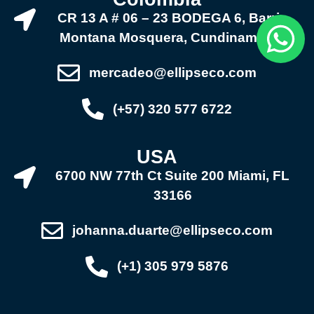
CR 13 A # 06 – 23 BODEGA 6, Barrio
Montana Mosquera, Cundinamarca
mercadeo@ellipseco.com
(+57) 320 577 6722
USA
6700 NW 77th Ct Suite 200 Miami, FL
33166
johanna.duarte@ellipseco.com
(+1) 305 979 5876